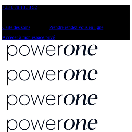
+33 6 78 13 38 52
Carte des soins
Prendre rendez-vous en ligne
Accèder à mon espace privé